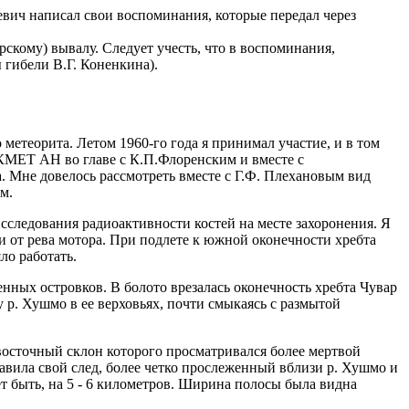
евич написал свои воспоминания, которые передал через
кому) вывалу. Следует учесть, что в воспоминания,
 гибели В.Г. Коненкина).
метеорита. Летом 1960-го года я принимал участие, и в том
 КМЕТ АН во главе с К.П.Флоренским и вместе с
. Мне довелось рассмотреть вместе с Г.Ф. Плехановым вид
м.
сследования радиоактивности костей на месте захоронения. Я
и от рева мотора. При подлете к южной оконечности хребта
ло работать.
нных островков. В болото врезалась оконечность хребта Чувар
у р. Хушмо в ее верховьях, почти смыкаясь с размытой
восточный склон которого просматривался более мертвой
авила свой след, более четко прослеженный вблизи р. Хушмо и
ет быть, на 5 - 6 километров. Ширина полосы была видна