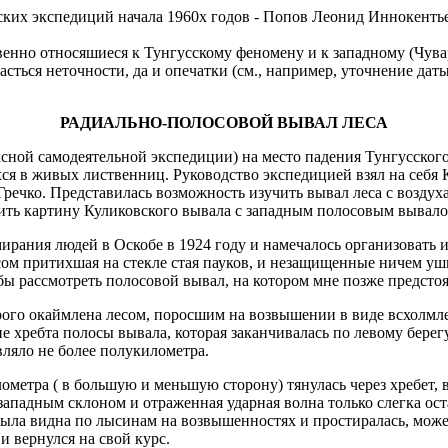
сских экспедиций начала 1960х годов - Попов Леонид Иннокенть
нно относяшиеся к Тунгусскому феномену и к западному (Чуварс
сться неточности, да и опечатки (см., например, уточнение даты
РАДИАЛЬНО-ПОЛОСОВОЙ ВЫВАЛ ЛЕСА
сной самодеятельной экспедиции) на место падения Тунгусского 
хся в живых лиственниц. Руководство экспедицией взял на себя
ечко. Представилась возможность изучить вывал леса с воздуха
авить картину Куликовского вывала с западным полосовым вывало
рания людей в Оскобе в 1924 году и намечалось организовать и
сом притихшая на стекле стая пауков, и незащищенные ничем уш
бы рассмотреть полосовой вывал, на котором мне позже предстоя
рого окаймлена лесом, поросшим на возвышении в виде всхолмле
не хребта полосы вывала, которая заканчивалась по левому берег
вляло не более полукилометра.
метра ( в большую и меньшую сторону) тянулась через хребет, 
ападным склоном и отраженная ударная волна только слегка ост
а была видна по лысинам на возвышенностях и простиралась, мож
 вернулся на свой курс.