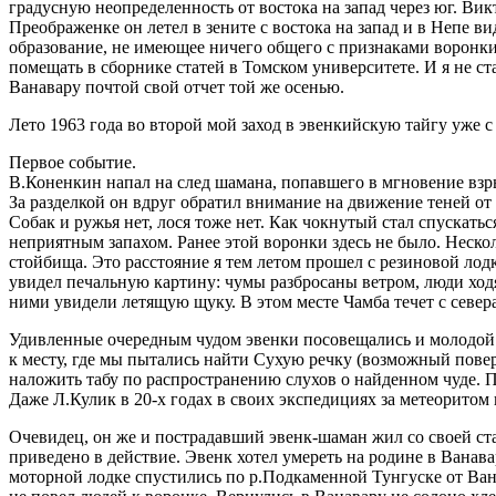
градусную неопределенность от востока на запад через юг. Вик
Преображенке он летел в зените с востока на запад и в Непе в
образование, не имеющее ничего общего с признаками воронки 
помещать в сборнике статей в Томском университете. И я не ст
Ванавару почтой свой отчет той же осенью.
Лето 1963 года во второй мой заход в эвенкийскую тайгу уже 
Первое событие.
В.Коненкин напал на след шамана, попавшего в мгновение взр
За разделкой он вдруг обратил внимание на движение теней от 
Собак и ружья нет, лося тоже нет. Как чокнутый стал спускать
неприятным запахом. Ранее этой воронки здесь не было. Нескол
стойбища. Это расстояние я тем летом прошел с резиновой лод
увидел печальную картину: чумы разбросаны ветром, люди ходя
ними увидели летящую щуку. В этом месте Чамба течет с севера
Удивленные очередным чудом эвенки посовещались и молодой ш
к месту, где мы пытались найти Сухую речку (возможный пове
наложить табу по распространению слухов о найденном чуде. При
Даже Л.Кулик в 20-х годах в своих экспедициях за метеоритом
Очевидец, он же и пострадавший эвенк-шаман жил со своей ст
приведено в действие. Эвенк хотел умереть на родине в Ванава
моторной лодке спустились по р.Подкаменной Тунгуске от Ванав