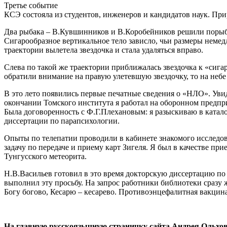
Третье событие
КСЭ состояла из студентов, инженеров и кандидатов наук. При
Два рыбака – В.Кувшинников и В.Коробейников решили порыбач
Сигарообразное вертикальное тело зависло, чьи размеры нем
траектории вылетела звездочка и стала удаляться вправо.
Слева по такой же траектории приближалась звездочка к «сигар
обратили внимание на правую улетевшую звездочку, то на небе 
В это лето появились первые печатные сведения о «НЛО». Уви
окончании Томского института я работал на оборонном предпр
Была договоренность с Ф.Г.Плехановым: я разыскиваю в катал
диссертации по парапсихологии.
Опыты по телепатии проводили в кабинете знакомого исследо
задачу по передаче и приему карт Зигеля. Я был в качестве пр
Тунгусского метеорита.
Н.В.Васильев готовил в это время докторскую диссертацию по
выполнил эту просьбу. На запрос работники библиотеки сразу ж
Богу богово, Кесарю – кесарево. Противоэнцефалитная вакцина
На главную русскоязычную страничку сайта Андрея Ольхо