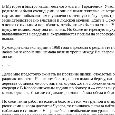
В Муторае я быстро нашел местного жителя Таркичёнок. Участн
родители и были очевидцами, и они слышали тяжелые «выстрел
нартах они побывали там и увидели сметенную тайгу вдоль тро
засвидетельствовано властями и людской молвой. Ехать в Оскоб
я пошел с их сыном порыбачить, чтобы что-то было на столе. У
щуку, не помню, кому она попалась. Но более интересную щуку
вылавливается неводами и скармливается песцам на звероферме
вывал.
Руководителем экспедиции 1960 года я доложил о результате п
лабазном захоронении шамана вблизи тропы между Ванаварой и 
доски.
<...>
Далее мне предстояло сжигать на протвине щепки, отколотые о
радиоактивности. На южном болоте, на его южном берегу, напр
деревьев осталось много стоять на корню, хоть и с обломанным
очереди с В.Коробейниковым ходили по болоту и --- стреляли у
молоко для чая. Утки же создавали роскошный вид обеда и бед
По окончании работ на южном болоте с этой же группой я отп
рюкзаками и когда достигли Чувара, то пришлось сначала найт
наблюдал из самолета. На гриве были необычные для урагана с