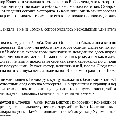
тор Коненкин услышал от старожилов Ербогачена, что метеорит п
идели метеорит на южном небосклоне с востока на запад. Санарск
от падения осколка метеорита. В.Коненкин очень заинтересовал
ал расспрашивать, что именно его взволновало по поводу детале
с Байкала, а не из Томска, сопровождалось несколькими удивите
ыва в междуречье Чамба-Хушмо. Он гнал с собаками лося всю но
деревьев. Взглянул на небо, а там второе солнце. Далее он поте
ся к Чамбе и на склоне горы наткнулся на невиданное здесь чудо:
ько метров в диаметре. Шаман поспешил к реке, а там как в аду:
кой за плечами и представил себе как эвенк карабкался по спло
т полуумными. Разжег костер, вскипятил чай, поели. Люди приш
 на юг и эта щука летела тоже на юг. Эвенк мог сравнить в 1908
аман пошел в Ванавару к купцу доложить о бедствии в тайге. К
рхностный след осколка метеорита). По прибытии к бурлящей во
 этом он помнил: если наука узнает, то начнутся поиски, тайга 
 не получил должных сведений от очевидцев-эвенков.
арухой в Стрелке – Чуне. Когда Виктор Григорьевич Коненкин р
ре, а денег на самолет у него со старухой не было. Коненкин вы
ары до устья Чамбы, поднялись по ней до устья р.Хушмо и далее