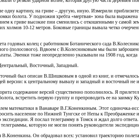
вали о резкой ударной волне, которая другую часть деревьев пов
е одну картину, на гриве – другую, иную. Измерили приблизите
омки болота. У подножия хребта «мертвая» зона была выражена 
ием к гриве высокие пни сменились с откошенными у самой зем
 холмов 10-12 метров. Боковые границы вывала четко очерченн
ета годовых колец с работником Ботанического сада В.Колеснико
ого (полосового). Вдвоем с В.Колесниковым мы были заброшены 
ьтаты. Эвенки тоже неопределенно указывали на 1908 год, когда
 Центральный, Восточный, Западный.
точный был описан В.Шишковым в одной из книг, и отмечалось 
й версии: к центральному вывалу и западный и восточный не им
теорита содержание версий существенно пополнилось. Я прилетел
болота, встретить первую группу и препроводить ее на заимку К
лем математики в Ванаваре В.Г.Коненкиным. Этот одиночка-иссл
просить население по Нижней Тунгске от Непы к Преображенке 
о экспедиции. Я послал телеграмму в Томск и ждал долго ответа
телеграммы, которую не могли понять руководители экспедици
я В.Коненкина. Он обрадовал всех: установил траекторию полет