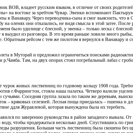
ик ВОВ, владеет русским языком, в отличие от своих родителей,
ы» на востоке за хребтом Чувар. Эвенки вспоминают Пактырума 
пы в Ванавару. Через переводчика-сына я смог выяснить, что в 
у на оленях они отказались, не видя смысла в этой затее. После
 меня было удилище с блесной, у эвенка – только леска с блесн
 я выудил из разговора. В это время раньше ловили много рыбы
. Обратным рейсом с тем же пилотом я вернулся в Ванавару и с
олета в Муторай и предложил ограничиться поисками радиоактив
р.Чамба. Там, на двух опорах стоял погребальный лабаз с гроб
т чурок живых лиственниц по годовому кольцу 1908 года. Требов
отив г.Фаррингтон, стояла наша палатка. Четверо валили уцелев
и сучьями. Соседняя группа лазала по таким же деревьям, выиск
ток – кряковых селезней. Лесная пища приедалась – пшенка и для
ствие ддля Журавлевой, которая вынуждена была их теребить.
равился по заверению руководства в район западного вывала. О
и воду, чтобы продержаться несколько дней. Спустившись по гри
леды разрушения. Большая часть лиственниц была скошена без ще