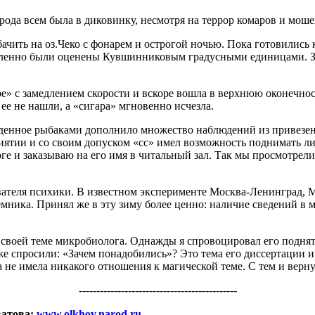
рода всем была в диковинку, несмотря на террор комаров и моше
ить на оз.Чеко с фонарем и острогой ночью. Пока готовились 
едленно были оценены Кувшинниковым градусными единицами. За
е» с замедлением скорости и вскоре вошла в верхнюю оконечност
ее не нашли, а «сигара» мгновенно исчезла.
денное рыбаками дополнило множество наблюдений из привезенно
иятии и со своим допуском «сс» имел возможность поднимать ли
оге и заказываю на его имя в читальный зал. Так мы просмотре
вателя психики. В известном эксперименте Москва-Ленинград, 
иемника. Принял же в эту зиму более ценно: наличие сведений в
 своей теме микробиолога. Однажды я спровоцировал его поднят
е спросили: «Зачем понадобились»? Это тема его диссертации и 
 не имела никакого отношения к магической теме. С тем и верну
---------------------------------------------
ватова:
www.olkhov.narod.ru