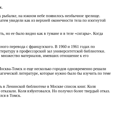
к.
к рыбалке, на южном небе появилось необычное зрелище.
тем увидели как из верхней оконечности тела по изогнутой
ь, но ее было видно как в тумане и в теле «сигары». Когда
го перевода с французского. В 1960 и 1961 годах по
тературу в профессорский зал университетской библиотеки.
ли множество материалов, имевших отношение к его
Москва-Томск и еще несколько городов одновременно решали
 магической литературе, которые нужно было бы изучить по теме
ь в Ленинской библиотеке в Москве список книг. Коля
отказали. Коля взбунтовался. Но получил более твердый отказ.
лся в Томск.