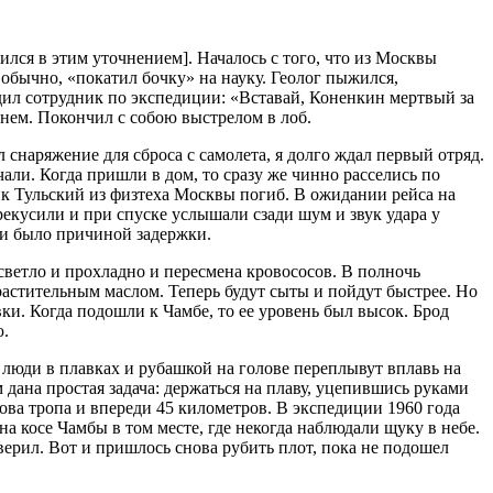
ился в этим уточнением]. Началось с того, что из Москвы
обычно, «покатил бочку» на науку. Геолог пыжился,
дил сотрудник по экспедиции: «Вставай, Коненкин мертвый за
 нем. Покончил с собою выстрелом в лоб.
 снаряжение для сброса с самолета, я долго ждал первый отряд.
ли. Когда пришли в дом, то сразу же чинно расселись по
ик Тульский из физтеха Москвы погиб. В ожидании рейса на
екусили и при спуске услышали сзади шум и звук удара у
 и было причиной задержки.
 светло и прохладно и пересмена кровососов. В полночь
растительным маслом. Теперь будут сыты и пойдут быстрее. Но
ки. Когда подошли к Чамбе, то ее уровень был высок. Брод
ю.
и люди в плавках и рубашкой на голове переплывут вплавь на
 дана простая задача: держаться на плаву, уцепившись руками
ова тропа и впереди 45 километров. В экспедиции 1960 года
на косе Чамбы в том месте, где некогда наблюдали щуку в небе.
оверил. Вот и пришлось снова рубить плот, пока не подошел