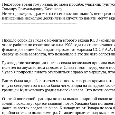
Некоторое время тому назад, по моей просьбе, участник тунгу
Эльвиру Ромуальдовну Казанкову.
Ниже приведены фрагменты из его воспоминаний, непосредстве
написанные несколько десятилетий спустя по памяти могут вкра
----------------------------------------------------------
Прошло сорок два года с момента второго захода КСЭ (комплек
числе работал по озолению кольца 1908 года на спиле оставши
финансированием был выдан вертолет от маршала СССР А.А. Гр
сверху из окна вертолета, что позволило в это же лето сопост
Руководство экспедиции интересовала возможная причина выми
полетел на двухместном самолете. Слева пилот, перед моим но
Чувар я попросил пилота отклониться вправо от маршрута, что
Внизу была видна болотистая местность, северная кромка кото
и чуть севернее этого мыса была четко видна на западном скло
границей Куликовского (радиального) вывала. Это почти соста
От этой восточной границы полосы вывала шириной около кило
зоной, поскольку горизонтальный поток Удокана был погашен з
далее на восток следов не было. К западу же от Чувара полос
приблизительно полкилометра. Самолет пролетел над вывалом и