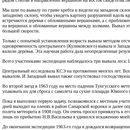
рядом стволы в направлении вершиной на восток свидетельство
Мы шли по вывалу по гриве хребта и видели на западном склон
западному склону, чтобы увидеть картину разрушений вдоль кр
встречаются деревья с обломанными вершинами, а с приближен
на вершинах и обломанные вершины между холмами. Вывал этих
большой скорости.
Только с попыткой установления возраста вывала методом отсч
одновременность центрального (Куликовского) вывала и Западн
валили деревья. Эта научная работа дала неопределенные резул
Всего участниками экспедиции наблюдалось три вывала леса:
Центральный исследовала КСЭ на протяжении многих лет. Вос
вывалом. И Западный вывал также сопутствовал господствующе
Во второй заезд в 1963 году на место падения Тунгусского ме
упаковать их для сброса с самолета на сухие площади Южного 
Пока я выполнял первую задачу, познакомился с местным учите
дней выходит на оленях в район Санарской воронки и далее о
полета метеорита в 1908 году. Он очень просил примкнуть к ег
лишь по прибытию Н.В.Васильева я удивился искажению моей 
До окончания экспедиции 1963-го года я дождался возвращени