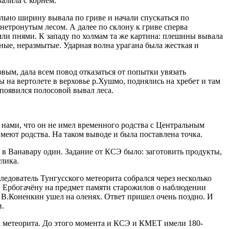
алила с корнем.
льно ширину вывала по гриве и начали спускаться по
нетронутым лесом. А далее по склону к гриве сперва
ли пнями. К западу по холмам та же картина: плешины вывала
ые, неразмытые. Ударная волна урагана была жесткая и
вым, дала всем повод отказаться от попытки увязать
на вертолете в верховье р.Хушмо, поднялись на хребет и там
 появился полосовой вывал леса.
нами, что он не имел временного родства с Центральным
еют родства. На таком выводе и была поставлена точка.
 в Ванавару один. Задание от КСЭ было: заготовить продукты,
улика.
едователь Тунгусского метеорита собрался через несколько
и Ербогачёну на предмет памяти старожилов о наблюдении
. В.Коненкин ушел на оленях. Ответ пришел очень поздно. И
и.
а метеорита. До этого момента и КСЭ и КМЕТ имели 180-