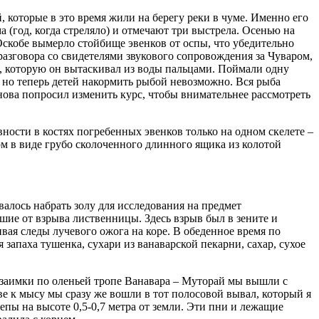
 которые в это время жили на берегу реки в чуме. Именно его
(год, когда стреляло) и отмечают три выстрела. Осенью на
Оскобе вымерло стойбище эвенков от оспы, что убедительно
 разговора со свидетелями звукового сопровождения за Чуваром,
ой, которую он вытаскивал из воды пальцами. Поймали одну
, но теперь детей накормить рыбой невозможно. Вся рыба
нова попросил изменить курс, чтобы внимательнее рассмотреть
ности в костях погребенных эвенков только на одном скелете –
ом в виде грубо сколоченного длинного ящика из колотой
алось набрать золу для исследования на предмет
шие от взрыва лиственницы. Здесь взрыв был в зените и
ивая следы лучевого ожога на коре. В обеденное время по
 запаха тушенка, сухари из ванаварской пекарни, сахар, сухое
т заимки по оленьей тропе Ванавара – Муторай мы вышли с
ве к мысу мы сразу же вошли в тот полосовой вывал, который я
пы на высоте 0,5-0,7 метра от земли. Эти пни и лежащие