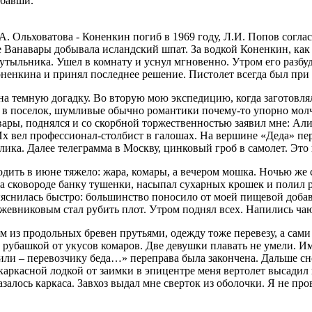
ебавши.
. Ольховатова - Коненкин погиб в 1969 году, Л.И. Попов соглас
 Ванавары добывала исландский шпат. За водкой Коненкин, как 
утыльника. Ушел в комнату и уснул мгновенно. Утром его разбу
оненкина и принял последнее решение. Пистолет всегда был при
на темную догадку. Во вторую мою экспедицию, когда заготовлял
 в поселок, шумливые обычно романтики почему-то упорно молча
вары, поднялся и со скорбной торжественностью заявил мне: Ал
х вел профессионал-столбист в галошах. На вершине «Деда» пер
лика. Далее телеграмма в Москву, цинковый гроб в самолет. Это
ходить в июне тяжело: жара, комары, а вечером мошка. Ночью же
 на сковороде банку тушенки, насыпал сухарных крошек и полил 
ыяснилась быстро: большинство поносило от моей пищевой добав
Кожевниковым стал рубить плот. Утром поднял всех. Напились ча
ом из продольных бревен прутьями, одежду тоже перевезу, а сам
д рубашкой от укусов комаров. Две девушки плавать не умели. Им
или – перевозчику беда…» переправа была закончена. Дальше сн
 каркасной лодкой от заимки в эпицентре меня вертолет высадил 
азалось каркаса. Завхоз выдал мне сверток из оболочки. Я не пр