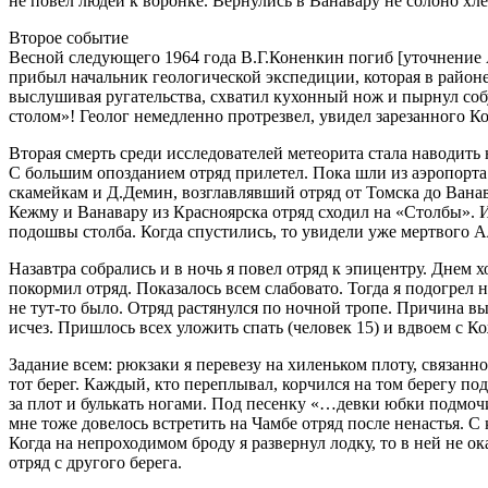
не повел людей к воронке. Вернулись в Ванавару не солоно хл
Второе событие
Весной следующего 1964 года В.Г.Коненкин погиб [уточнение А
прибыл начальник геологической экспедиции, которая в районе
выслушивая ругательства, схватил кухонный нож и пырнул соб
столом»! Геолог немедленно протрезвел, увидел зарезанного К
Вторая смерть среди исследователей метеорита стала наводить 
С большим опозданием отряд прилетел. Пока шли из аэропорта
скамейкам и Д.Демин, возглавлявший отряд от Томска до Вана
Кежму и Ванавару из Красноярска отряд сходил на «Столбы». И
подошвы столба. Когда спустились, то увидели уже мертвого А
Назавтра собрались и в ночь я повел отряд к эпицентру. Днем 
покормил отряд. Показалось всем слабовато. Тогда я подогрел
не тут-то было. Отряд растянулся по ночной тропе. Причина в
исчез. Пришлось всех уложить спать (человек 15) и вдвоем с 
Задание всем: рюкзаки я перевезу на хиленьком плоту, связанн
тот берег. Каждый, кто переплывал, корчился на том берегу по
за плот и булькать ногами. Под песенку «…девки юбки подмоч
мне тоже довелось встретить на Чамбе отряд после ненастья. С
Когда на непроходимом броду я развернул лодку, то в ней не ок
отряд с другого берега.